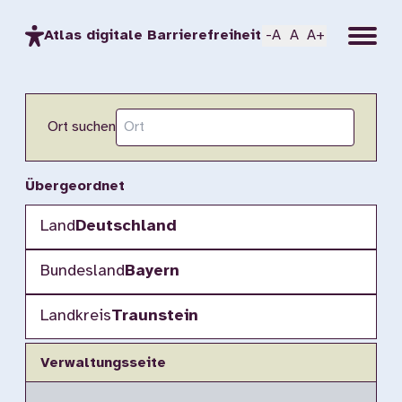
Menu
Atlas digitale Barrierefreiheit
-A
A
A+
Ort suchen
Übergeordnet
Land
Deutschland
Bundesland
Bayern
Landkreis
Traunstein
Verwaltungsseite