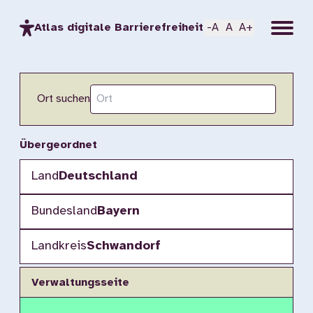
Menu
Atlas digitale Barrierefreiheit
-A
A
A+
Ort suchen
Übergeordnet
Land
Deutschland
Bundesland
Bayern
Landkreis
Schwandorf
Verwaltungsseite