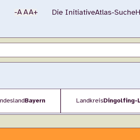
-A
A
A+
Die Initiative
Atlas-Suche
H
ndesland
Bayern
Landkreis
Dingolfing-