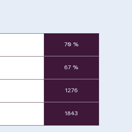
70 %
67 %
1276
1843