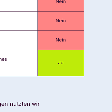
Nein
Nein
Nein
nes
Ja
en nutzten wir