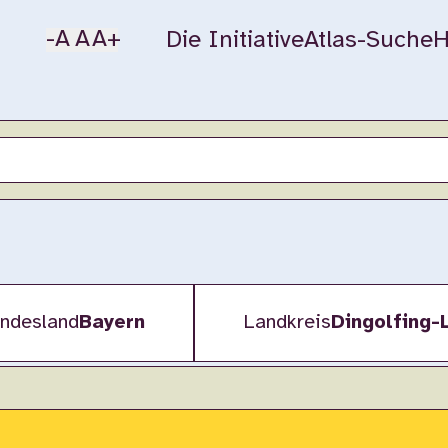
-A
A
A+
Die Initiative
Atlas-Suche
H
ndesland
Bayern
Landkreis
Dingolfing-