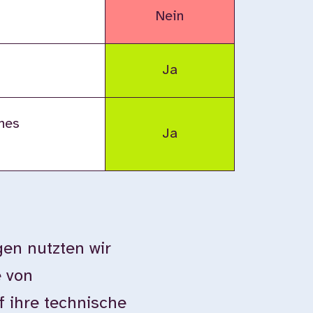
Nein
Ja
nes
Ja
en nutzten wir
e von
 ihre technische