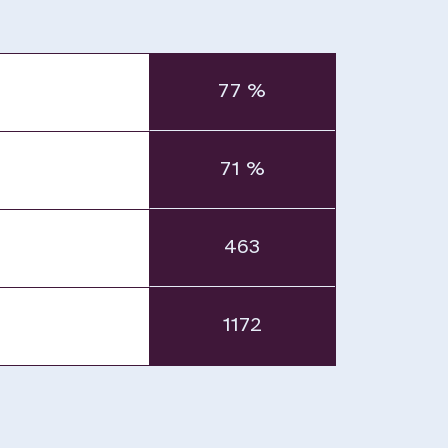
77 %
71 %
463
1172