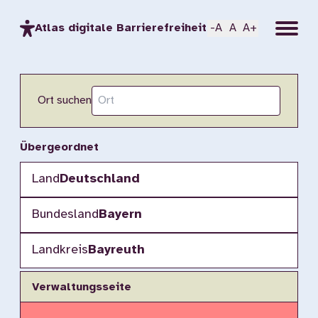
Menu
Atlas digitale Barrierefreiheit
-A
A
A+
Ort suchen
Übergeordnet
Land
Deutschland
Bundesland
Bayern
Landkreis
Bayreuth
Verwaltungsseite