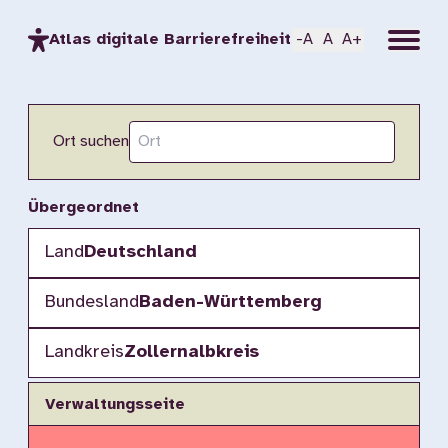
Menu
Atlas digitale Barrierefreiheit
-A
A
A+
Ort suchen
Übergeordnet
Land
Deutschland
Bundesland
Baden-Württemberg
Landkreis
Zollernalbkreis
Verwaltungsseite