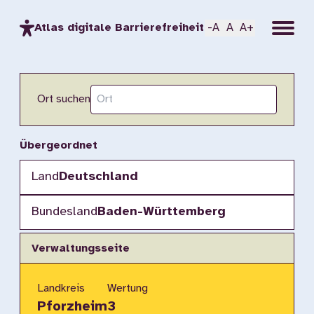
Menu
Atlas digitale Barrierefreiheit
-A
A
A+
Ort suchen
Übergeordnet
Land
Deutschland
Bundesland
Baden-Württemberg
Verwaltungsseite
Landkreis
Wertung
Pforzheim
3