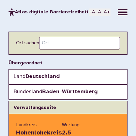
Menu
Atlas digitale Barrierefreiheit
-A
A
A+
Ort suchen
Übergeordnet
Land
Deutschland
Bundesland
Baden-Württemberg
Verwaltungsseite
Landkreis
Wertung
Hohenlohekreis
2.5