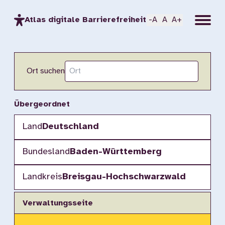
Menu
Atlas digitale Barrierefreiheit
-A
A
A+
Ort suchen
Übergeordnet
Land
Deutschland
Bundesland
Baden-Württemberg
Landkreis
Breisgau-Hochschwarzwald
Verwaltungsseite